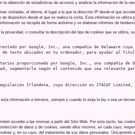
on la obtención de estadísticas de accesos y analizar la información de la na
nas visitadas, el idioma, el lugar a la que la dirección IP desde el que acce
po de dispositivo desde el que se realiza la visita. Esta información se utiliz
información se recopila de forma anónima y se elaboran informes de tendencias
privacidad, o consultar la descripción del tipo de cookies que se utiliza, sus
restado por Google, Inc., una compañía de Delaware cuya 
 de texto ubicados en tu ordenador, para ayudar al Titul
tarios proporcionado por Google, Inc., una compañía de D
ad, segmentarla según el contenido que sea relevante par
egislación Irlandesa, cuya dirección es ITACWT Limited, 
 esta información a terceros, siempre y cuando lo exija la ley o sea un terce
rmiten acceder a las mismas a partir del Sitio Web. Por esta razón, las cook
e protección de datos y de cookies, siendo ellos mismos, en cada caso, respon
ookies y, en su caso, del tratamiento de sus datos personales. Únicamente a 