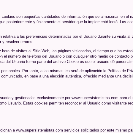
Las cookies son pequeñas cantidades de información que se almacenan en el na
 que posteriormente y únicamente el servidor que la implementó leerá. Las coo
elativa a las preferencias determinadas por el Usuario durante su visita al 
 y resolver errores.
y hora de visitas al Sitio Web, las páginas visionadas, el tiempo que ha estad
el número de teléfono del Usuario o con cualquier otro medio de contacto pe
da del Usuario forme parte del archivo Cookie es que el usuario dé personalm
personales. Por tanto, a las mismas les será de aplicación la Política de Pri
 comunicado, en base a una elección auténtica, ofrecido mediante una decisión
Usuario y gestionadas exclusivamente por
www.supersistemistas.com
para el 
como Usuario. Estas cookies permiten reconocer al Usuario como visitante rec
rcionan a
www.supersistemistas.com
servicios solicitados por este mismo par